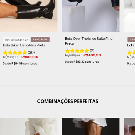
Bota Over The knee Salto Fino
CANO PLUS
CAN
INCLUI TAM 41 E 42
Preta
Bota Biker Cano Plus Preta
Bota
(2)
(30)
R$599,90
R$499,90
R$599,90
R$509,90
R$79
6
x de
R$83,32
sem juros
6
x de
R$84,98
sem juros
6
x d
COMBINAÇÕES PERFEITAS