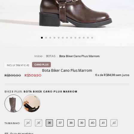
Início
.
BOTAS
.
Bota Biker Cano Plus Marrom
CANO PLUS
INCLUI TAM 41 E 42
Bota Biker Cano Plus Marrom
R$599,90
R$509,90
6
x de
R$84,98
sem juros
BIKER PLUS:
BOTA BIKER CANO PLUS MARROM
34
35
36
37
38
39
40
41
42
TAMANHO