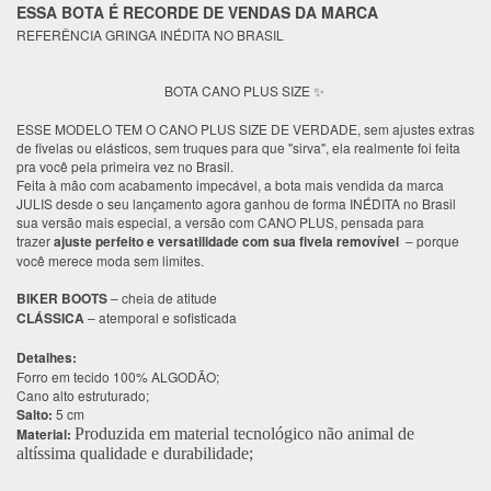
ESSA BOTA É RECORDE DE VENDAS DA MARCA
REFERÊNCIA GRINGA INÉDITA NO BRASIL
BOTA CANO PLUS SIZE
✨
ESSE MODELO TEM O CANO PLUS SIZE DE VERDADE, sem ajustes extras
de fivelas ou elásticos, sem truques para que "sirva", ela realmente foi feita
pra você pela primeira vez no Brasil.
Feita à mão com acabamento impecável, a bota mais vendida da marca
JULIS desde o seu lançamento agora ganhou de forma INÉDITA no Brasil
sua versão mais especial, a versão com CANO PLUS, pensada para
trazer
ajuste perfeito e versatilidade com sua fivela removível
– porque
você merece moda sem limites.
BIKER BOOTS
– cheia de atitude
CLÁSSICA
– atemporal e sofisticada
Detalhes:
Forro em tecido 100% ALGODÃO;
Cano alto estruturado;
Salto:
5 cm
Material:
Produzida em material tecnológico não animal de
altíssima qualidade e durabilidade;