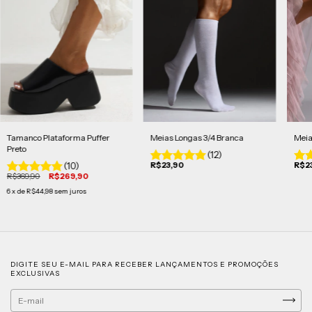
Tamanco Plataforma Puffer
Meias Longas 3/4 Branca
Meia
Preto
(12)
(10)
R$23,90
R$2
R$369,90
R$269,90
6
x de
R$44,98
sem juros
DIGITE SEU E-MAIL PARA RECEBER LANÇAMENTOS E PROMOÇÕES
EXCLUSIVAS